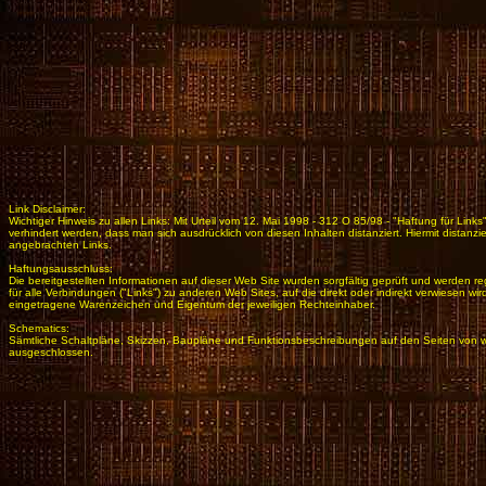
Link Disclaimer:
Wichtiger Hinweis zu allen Links: Mit Urteil vom 12. Mai 1998 - 312 O 85/98 - "Haftung für Lin
verhindert werden, dass man sich ausdrücklich von diesen Inhalten distanziert. Hiermit distanzi
angebrachten Links.
Haftungsausschluss:
Die bereitgestellten Informationen auf dieser Web Site wurden sorgfältig geprüft und werden reg
für alle Verbindungen ("Links") zu anderen Web Sites, auf die direkt oder indirekt verwiese
eingetragene Warenzeichen und Eigentum der jeweiligen Rechteinhaber.
Schematics:
Sämtliche Schaltpläne, Skizzen, Baupläne und Funktionsbeschreibungen auf den Seiten von www
ausgeschlossen.