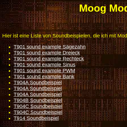
Moog Modu
Hier ist eine Liste von Soundbeispielen, die ich mit Mod
T901 sound example Sägezahn
T901 sound example Dreieck
T901 sound example Rechteck
T901 sound example Sinus
T901 sound example PWM
T901 sound example Bank
T904A Soundbeispiel
T904A Soundbeispiel
T904A Soundbeispiel
T904B Soundbeispiel
T904C Soundbeispiel
T904C Soundbeispiel
T914 Soundbeispiel