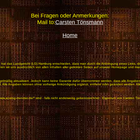
Bei Fragen oder Anmerkungen:
Mail to:
Carsten Tönsmann
Home
ks" hat das Landgericht (LG) Hamburg entschieden, dass man durch die Anbringung eines Links, die
eren wir uns ausdrücklich von allen Inhalten aller gelinkten Seiten auf unserer Homepage und mach
elmäßig aktualisiert. Jedoch kann keine Garantie dafür übernommen werden, dass alle Angaben zu jed
n wird. Alle Angaben können ohne vorherige Ankündigung ergänzt, entfernt oder geändert werden
.analog-monster.de/* sind - falls nicht anderweitig gekennzeichnet - Eigentum von Carsten Töns