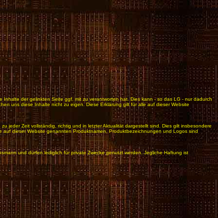
 Inhalte der gelinkten Seite ggf. mit zu verantworten hat. Dies kann - so das LG - nur dadurch
en uns diese Inhalte nicht zu eigen. Diese Erklärung gilt für alle auf dieser Website
er Zeit vollständig, richtig und in letzter Aktualität dargestellt sind. Dies gilt insbesondere
. Alle auf dieser Website genannten Produktnamen, Produktbezeichnungen und Logos sind
mann und dürfen lediglich für private Zwecke genutzt werden. Jegliche Haftung ist