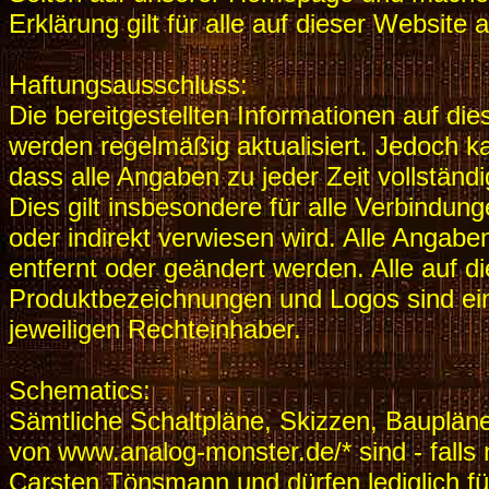
Erklärung gilt für alle auf dieser Website
Haftungsausschluss:
Die bereitgestellten Informationen auf di
werden regelmäßig aktualisiert. Jedoch 
dass alle Angaben zu jeder Zeit vollständig,
Dies gilt insbesondere für alle Verbindung
oder indirekt verwiesen wird. Alle Angab
entfernt oder geändert werden. Alle auf
Produktbezeichnungen und Logos sind ei
jeweiligen Rechteinhaber.
Schematics:
Sämtliche Schaltpläne, Skizzen, Bauplän
von www.analog-monster.de/* sind - falls
Carsten Tönsmann und dürfen lediglich fü