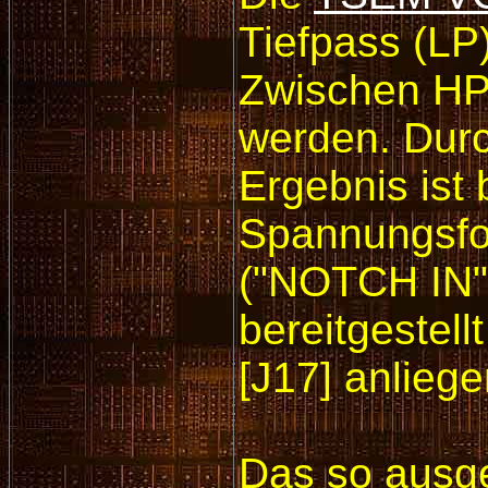
Tiefpass (LP
Zwischen HP 
werden. Dur
Ergebnis ist
Spannungsfol
("NOTCH IN"
bereitgestel
[J17] anlie
Das so ausg