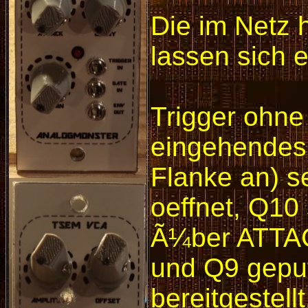
Die im Netz 
lassen sich 
Trigger ohne
eingehendes 
Flanke an) s
oeffnet, Q10
Ã¼ber ATTAC
und Q9 gepuf
bereitgestel