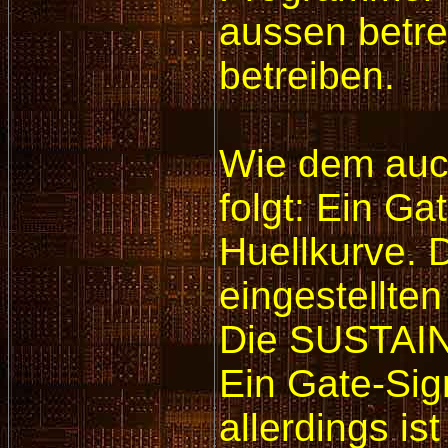
aussen betrei
betreiben.
Wie dem auch
folgt: Ein Ga
Huellkurve. 
eingestellt
Die SUSTAIN-E
Ein Gate-Sign
allerdings i