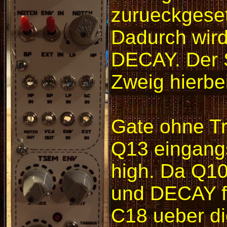
zurueckgeset
Dadurch wird
DECAY. Der 
Zweig hierbe
Gate ohne Tr
Q13 eingangs
high. Da Q10
und DECAY fa
C18 ueber di