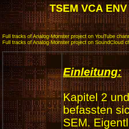
TSEM VCA ENV 
Full tracks of Analog-Monster project on YouTube cha
Full tracks of Analog-Monster project on SoundCloud 
Einleitung:
Kapitel 2 un
befassten si
SEM. Eigentl