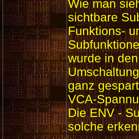
Wie man sieht
sichtbare Su
Funktions- u
Subfunktion
wurde in den
Umschaltung 
ganz gespart
VCA-Spannun
Die ENV - Su
solche erken