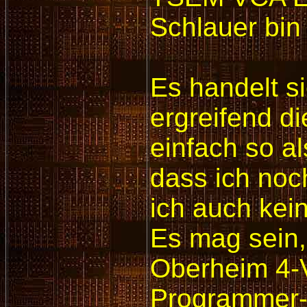
Schlauer bin
Es handelt s
ergreifend 
einfach so a
dass ich noc
ich auch kei
Es mag sein,
Oberheim 4-V
Programmer-L