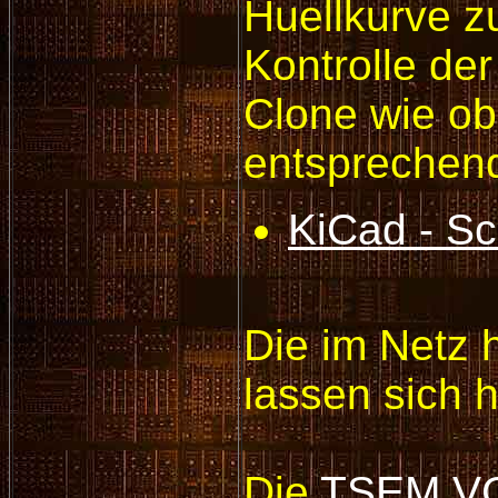
Huellkurve z
Kontrolle d
Clone wie o
entsprechen
KiCad - S
Die im Netz 
lassen sich 
Die
TSEM V