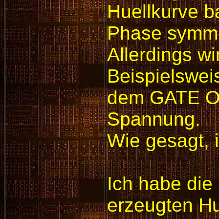
Huellkurve b
Phase symmet
Allerdings w
Beispielswei
dem GATE On 
Spannung.
Wie gesagt, i
Ich habe die
erzeugten Hu