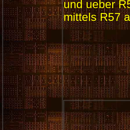
und ueber R5
mittels R57 