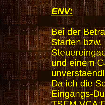
ENV:
Bei der Betra
Starten bzw.
Steuereingae
und einem G
unverstaendl
Da ich die Sc
Eingangs-Dua
TSEM VCA ENV