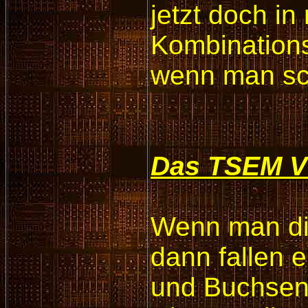
jetzt doch in
Kombinations
wenn man sch
Das TSEM V
Wenn man die
dann fallen 
und Buchsen a