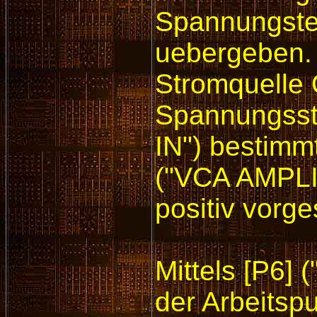
Spannungste
uebergeben.
Stromquelle 
Spannungsste
IN") bestimm
("VCA AMPLI
positiv vorg
Mittels [P6]
der Arbeitsp