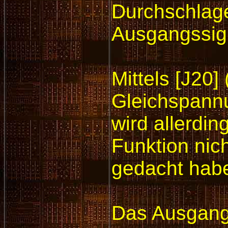
Durchschlage
Ausgangssign
Mittels [J20
Gleichspannu
wird allerdin
Funktion nic
gedacht hab
Das Ausgangs