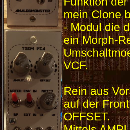
Funktion der
mein Clone 
- Modul die 
ein Morph-Reg
Umschaltmoe
VCF.
Rein aus Vor
auf der Fro
OFFSET.
Mittels AMP