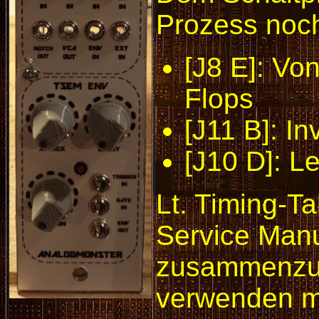
Prozess noch 
[J8 E]: Vo
Flops
[J11 B]: In
[J10 D]: L
Lt. Timing-T
Service Manu
zusammenzus
verwenden mo