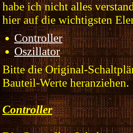
habe ich nicht alles verstan
hier auf die wichtigsten El
Controller
Oszillator
Bitte die Original-Schaltplä
Bauteil-Werte heranziehen.
Controller