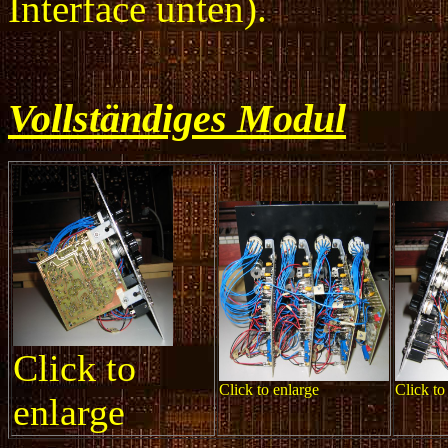
Interface unten).
Vollständiges Modul
Click to
Click to enlarge
Click to
enlarge